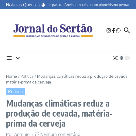
Ir para o conteúdo
Notícias Quentes
Novas regras da Anvisa impulsionam pioneirismo pernambuca
Home
/
Política
/
Mudanças climáticas reduz a produção de cevada,
matéria-prima da cerveja
Política
Mudanças climáticas reduz a
produção de cevada, matéria-
prima da cerveja
Por
Antonio
Nenhum comentário