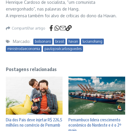
Henrique Cardoso de socialista, “um comunista
envergonhado”, nas palavras de Hang.
A imprensa também foi alvo de críticas do dono da Havan.
Compartilhar artigo
Marcado:
bolsonaro
brasil
havan
lucianohang
ministrodaeconomia
paulojosécarlosguedes
Postagens relacionadas
Dia dos Pais deve injetar R$ 226,5
Pernambuco lidera crescimento
milhões no comércio de Pernamb
econômico do Nordeste e é o 2º
...
maio ...