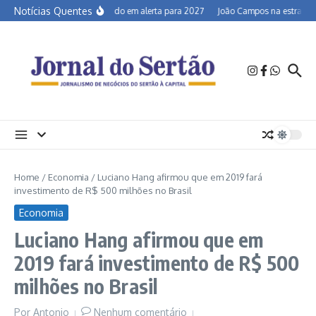
Ir para o conteúdo
Notícias Quentes
Semiárido em alerta para 2027
João Campos na estrada e 
Home
/
Economia
/
Luciano Hang afirmou que em 2019 fará
investimento de R$ 500 milhões no Brasil
Economia
Luciano Hang afirmou que em
2019 fará investimento de R$ 500
milhões no Brasil
Por
Antonio
Nenhum comentário