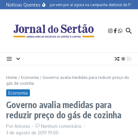
Ir para o conteúdo
Notícias Quentes
O que vem por aí agora na campanha eleitoral de PE
S
Home
/
Economia
/
Governo avalia medidas para reduzir preço do
gás de cozinha
Economia
Governo avalia medidas para
reduzir preço do gás de cozinha
Por
Antonio
Nenhum comentário
3 de agosto de 2019
19:00