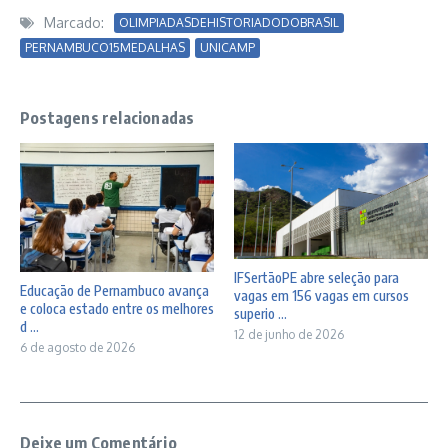
Marcado:
OLIMPIADASDEHISTORIADODOBRASIL
PERNAMBUCO15MEDALHAS
UNICAMP
Postagens relacionadas
IFSertãoPE abre seleção para
Educação de Pernambuco avança
vagas em 156 vagas em cursos
e coloca estado entre os melhores
superio ...
d ...
12 de junho de 2026
6 de agosto de 2026
Deixe um Comentário