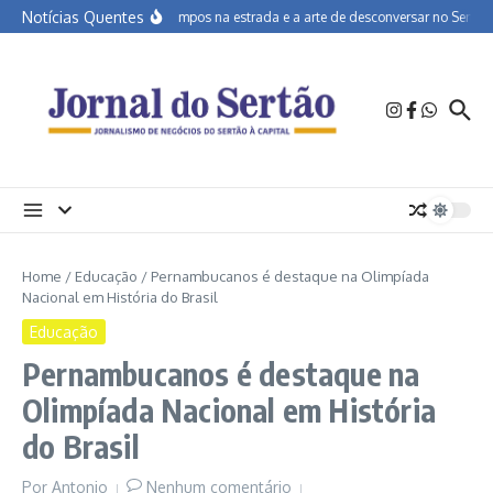
Ir para o conteúdo
Notícias Quentes
João Campos na estrada e a arte de desconversar no Sertão
Home
/
Educação
/
Pernambucanos é destaque na Olimpíada
Nacional em História do Brasil
Educação
Pernambucanos é destaque na
Olimpíada Nacional em História
do Brasil
Por
Antonio
Nenhum comentário