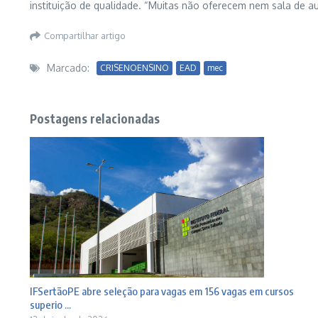
instituição de qualidade. “Muitas não oferecem nem sala de aula
Compartilhar artigo
Marcado:
CRISENOENSINO
EAD
mec
Postagens relacionadas
IFSertãoPE abre seleção para vagas em 156 vagas em cursos
superio ...