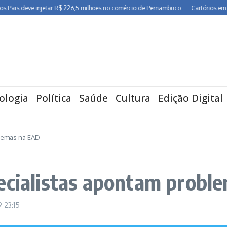
 deve injetar R$ 226,5 milhões no comércio de Pernambuco
Cartórios em Pernam
ologia
Política
Saúde
Cultura
Edição Digital
blemas na EAD
ecialistas apontam probl
19
23:15