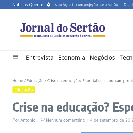
Ir para o conteúdo
Notícias Quentes
BR-232 entra em obras no Agreste com projeção até o Sertão
Dia dos Pais
Entrevista
Economia
Negócios
Tecn
Home
/
Educação
/
Crise na educação? Especialistas apontam pro
Educação
Crise na educação? Esp
Por
Antonio
Nenhum comentário
4 de setembro de 20