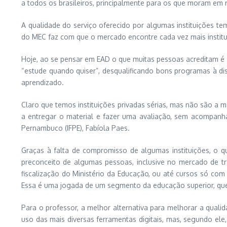
a todos os brasileiros, principalmente para os que moram em r
A qualidade do serviço oferecido por algumas instituições t
do MEC faz com que o mercado encontre cada vez mais institu
Hoje, ao se pensar em EAD o que muitas pessoas acreditam é se 
“estude quando quiser”, desqualificando bons programas à di
aprendizado.
Claro que temos instituições privadas sérias, mas não são a 
a entregar o material e fazer uma avaliação, sem acompanhar
Pernambuco (IFPE), Fabíola Paes.
Graças à falta de compromisso de algumas instituições, o 
preconceito de algumas pessoas, inclusive no mercado de tr
fiscalização do Ministério da Educação, ou até cursos só com
Essa é uma jogada de um segmento da educação superior, que 
Para o professor, a melhor alternativa para melhorar a quali
uso das mais diversas ferramentas digitais, mas, segundo e