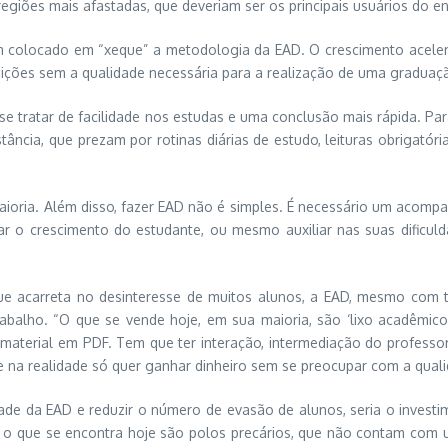
egiões mais afastadas, que deveriam ser os principais usuários do ens
em colocado em “xeque” a metodologia da EAD. O crescimento acelerad
ições sem a qualidade necessária para a realização de uma graduaç
tratar de facilidade nos estudas e uma conclusão mais rápida. Para a
stância, que prezam por rotinas diárias de estudo, leituras obrigat
maioria. Além disso, fazer EAD não é simples. É necessário um acomp
 o crescimento do estudante, ou mesmo auxiliar nas suas dificulda
que acarreta no desinteresse de muitos alunos, a EAD, mesmo com 
abalho. “O que se vende hoje, em sua maioria, são ‘lixo acadêmic
 material em PDF. Tem que ter interação, intermediação do professor,
na realidade só quer ganhar dinheiro sem se preocupar com a qualid
dade da EAD e reduzir o número de evasão de alunos, seria o invest
le, o que se encontra hoje são polos precários, que não contam com