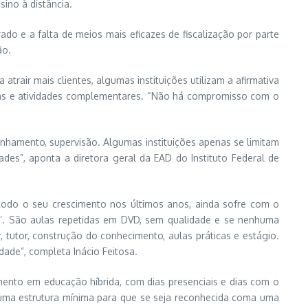
ino à distância.
o e a falta de meios mais eficazes de fiscalização por parte
ão.
trair mais clientes, algumas instituições utilizam a afirmativa
órias e atividades complementares. “Não há compromisso com o
anhamento, supervisão. Algumas instituições apenas se limitam
des”, aponta a diretora geral da EAD do Instituto Federal de
todo o seu crescimento nos últimos anos, ainda sofre com o
o’. São aulas repetidas em DVD, sem qualidade e se nenhuma
 tutor, construção do conhecimento, aulas práticas e estágio.
ade”, completa Inácio Feitosa.
imento em educação híbrida, com dias presenciais e dias com o
 uma estrutura mínima para que se seja reconhecida coma uma