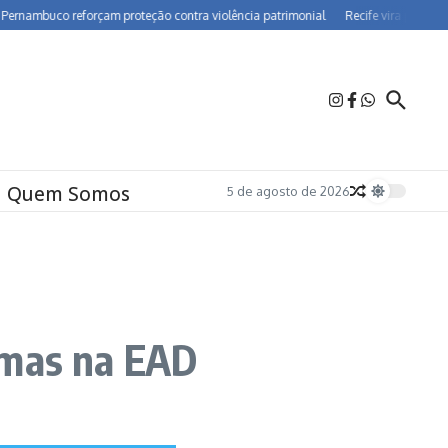
buco reforçam proteção contra violência patrimonial
Recife vira polo de farma
Quem Somos
5 de agosto de 2026
emas na EAD