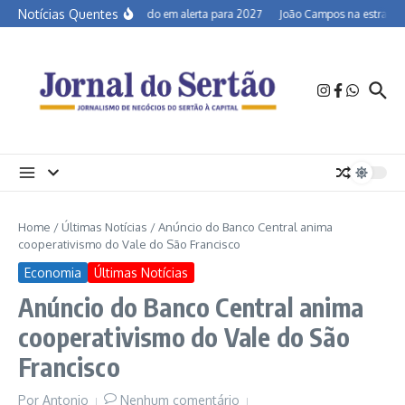
Ir para o conteúdo
Notícias Quentes
Semiárido em alerta para 2027
João Campos na estrada e 
Home
/
Últimas Notícias
/
Anúncio do Banco Central anima
cooperativismo do Vale do São Francisco
Economia
Últimas Notícias
Anúncio do Banco Central anima
cooperativismo do Vale do São
Francisco
Por
Antonio
Nenhum comentário