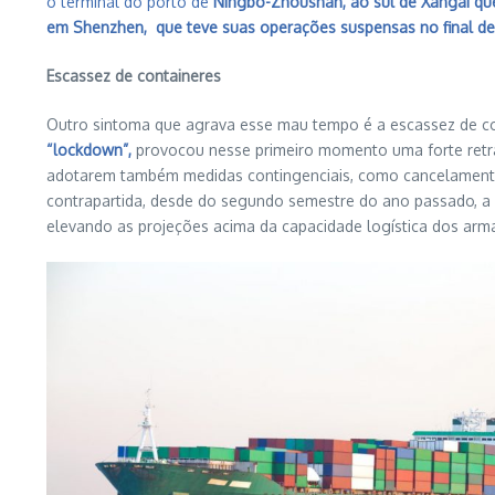
o terminal do porto de
Ningbo-Zhoushan, ao sul de Xangai qu
em Shenzhen, que teve suas operações suspensas no final de m
Escassez de containeres
Outro sintoma que agrava esse mau tempo é a escassez de con
“lockdown”,
provocou nesse primeiro momento uma forte retra
adotarem também medidas contingenciais, como cancelamento 
contrapartida, desde do segundo semestre do ano passado, a
elevando as projeções acima da capacidade logística dos arm