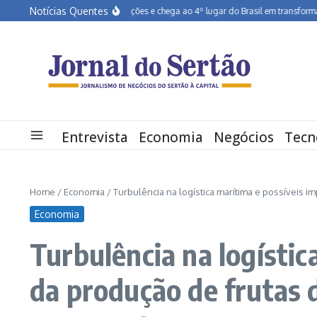
Ir para o conteúdo
Notícias Quentes
Pernambuco salta dez posições e chega ao 4º lugar do Brasil em transformação 
Entrevista
Economia
Negócios
Tecn
Home
/
Economia
/
Turbulência na logística marítima e possíveis 
Economia
Turbulência na logísti
da produção de frutas 