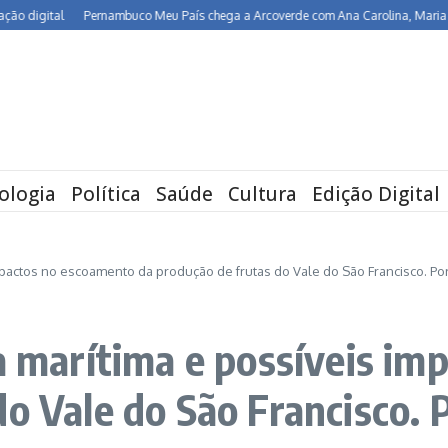
digital
Pernambuco Meu País chega a Arcoverde com Ana Carolina, Maria Rita,
ologia
Política
Saúde
Cultura
Edição Digital
impactos no escoamento da produção de frutas do Vale do São Francisco. Po
ca marítima e possíveis i
do Vale do São Francisco. 