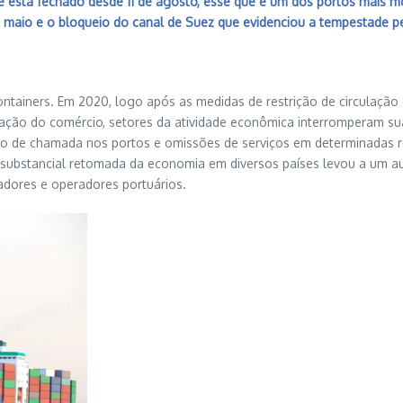
e está fechado desde 11 de agosto, esse que é um dos portos mais 
aio e o bloqueio do canal de Suez que evidenciou a tempestade perf
tainers. Em 2020, logo após as medidas de restrição de circulação
ção do comércio, setores da atividade econômica interromperam su
de chamada nos portos e omissões de serviços em determinadas rot
 substancial retomada da economia em diversos países levou a um a
adores e operadores portuários.