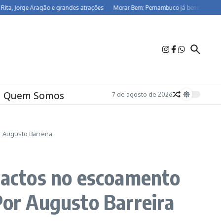
 Jorge Aragão e grandes atrações
Morar Bem: Pernambuco já beneficia 26,5 mi
Quem Somos
7 de agosto de 2026
r Augusto Barreira
mpactos no escoamento
Por Augusto Barreira