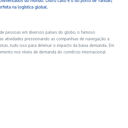
movimentados do mundo. Outro caso é o do porto de Yantian,
eita na logística global.
 de pessoas em diversos países do globo, o famoso
as atividades pressionando as companhias de navegação a
as, tudo isso para diminuir o impacto da baixa demanda. Em
umento nos níveis de demanda do comércio internacional