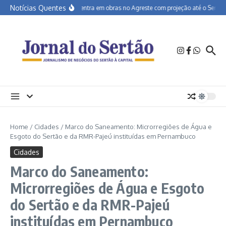
Ir para o conteúdo
Notícias Quentes
BR-232 entra em obras no Agreste com projeção até o Sertão
Home
/
Cidades
/
Marco do Saneamento: Microrregiões de Água e
Esgoto do Sertão e da RMR-Pajeú instituídas em Pernambuco
Cidades
Marco do Saneamento:
Microrregiões de Água e Esgoto
do Sertão e da RMR-Pajeú
instituídas em Pernambuco