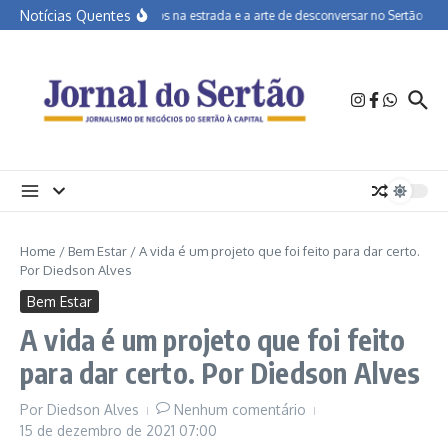
Ir para o conteúdo
Notícias Quentes
João Campos na estrada e a arte de desconversar no Sertão
AP
Home
/
Bem Estar
/
A vida é um projeto que foi feito para dar certo.
Por Diedson Alves
Bem Estar
A vida é um projeto que foi feito
para dar certo. Por Diedson Alves
Por
Diedson Alves
Nenhum comentário
15 de dezembro de 2021
07:00