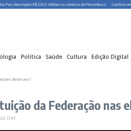
is deve injetar R$ 226,5 milhões no comércio de Pernambuco
Cartórios em Perna
ologia
Política
Saúde
Cultura
Edição Digital
eições deste ano?
tuição da Federação nas e
2022
17:47