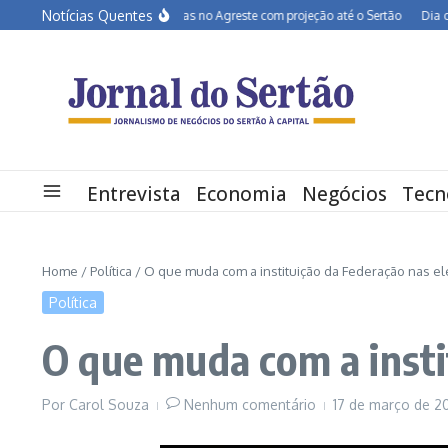
Ir para o conteúdo
Notícias Quentes
BR-232 entra em obras no Agreste com projeção até o Sertão
Dia dos Pa
Entrevista
Economia
Negócios
Tecn
Home
/
Política
/
O que muda com a instituição da Federação nas el
Política
O que muda com a insti
Por
Carol Souza
Nenhum comentário
17 de março de 