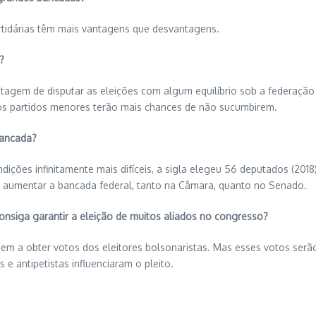
rtidárias têm mais vantagens que desvantagens.
?
gem de disputar as eleições com algum equilíbrio sob a federação pa
 os partidos menores terão mais chances de não sucumbirem.
bancada?
ões infinitamente mais difíceis, a sigla elegeu 56 deputados (2018)
T aumentar a bancada federal, tanto na Câmara, quanto no Senado.
consiga garantir a eleição de muitos aliados no congresso?
dem a obter votos dos eleitores bolsonaristas. Mas esses votos serã
e antipetistas influenciaram o pleito.