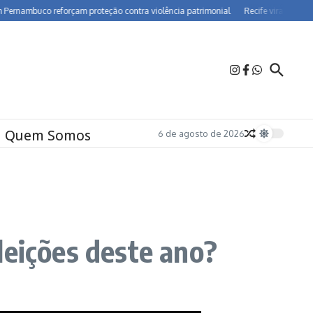
mbuco reforçam proteção contra violência patrimonial
Recife vira polo de far
Quem Somos
6 de agosto de 2026
leições deste ano?