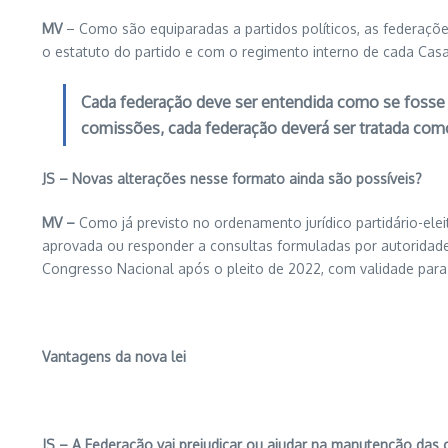
MV
– Como são equiparadas a partidos políticos, as federaçõe
o estatuto do partido e com o regimento interno de cada Casa
Cada federação deve ser entendida como se fosse u
comissões, cada federação deverá ser tratada co
JS – Novas alterações nesse formato ainda são possíveis?
MV –
Como já previsto no ordenamento jurídico partidário-eleit
aprovada ou responder a consultas formuladas por autoridades
Congresso Nacional após o pleito de 2022, com validade para
Vantagens da nova lei
JS – A Federação vai prejudicar ou ajudar na manutenção das