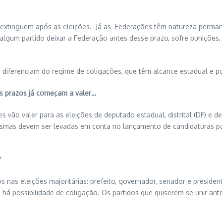
e extinguem após as eleições. Já as Federações têm natureza perma
gum partido deixar a Federação antes desse prazo, sofre punições, 
diferenciam do regime de coligações, que têm alcance estadual e p
 os prazos já começam a valer…
 vão valer para as eleições de deputado estadual, distrital (DF) e 
esmas devem ser levadas em conta no lançamento de candidaturas par
?
 nas eleições majoritárias: prefeito, governador, senador e presiden
o há possibilidade de coligação. Os partidos que quiserem se unir an