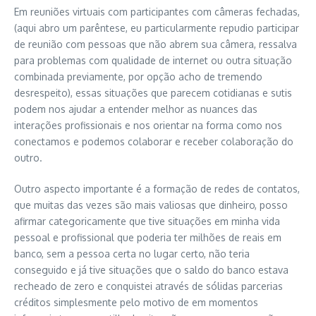
E
m reuniões virtuais com participantes com câmeras fechadas,
(aqui abro um parêntese
,
eu particularmente repudio participar
de reunião com pessoas que não abrem sua câmera, ressalva
para problemas com qualidade de internet ou outra situação
combinada previamente, por opção acho de tremendo
desrespeito), essas
situações que parecem cotidianas e sutis
podem nos ajudar a entender melhor as nuances das
interações profissionais e nos orientar na forma como nos
conectamos e podemos colabor
ar
e receber colabora
ção
do
outro.
Outro aspecto importante é a formação de redes de contatos
,
que muitas das
vezes são mais valiosas que dinheiro
, p
osso
afirmar categoricamente que tive situações em minha vida
pessoal e profissional que poderia ter milhões de reais em
banco, sem a pessoa certa no lugar certo, não teria
conseguido e já tive situações que o saldo do banco estava
recheado de zero e conquistei através de sólidas parcerias
créditos simplesmente pelo motivo de em momentos