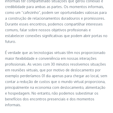
informais ter compartilhado situações que gerou
conexão e
credibilidade para ambas as partes.
Os momentos informais,
como um
“
caf
ezinho”
, podem ser oportunidades valiosas para
a
construç
ão
de
relacionamentos
duradouros e promissores.
Durante esses encontros, podemos compartilhar interesses
comuns, falar sobre nossos objetivos profissionais e
estabelecer conexões significativas que podem abrir portas no
futuro.
É verdade que as tecnologias virtuais têm nos proporcionado
maior flexibilidade e conveniência em nossas interações
profissionais.
As vezes com 30 minutos resolvemos situações
em reuniões virtuais, que por motivo de deslocamento por
exemplo perderíamos 01 dia
apenas para chegar ao local, sem
contar a redução de custos que o mundo virtual
proporciona,
principalmente
na
economia
com
deslocamento, alimentação
e hospedagem.
No entanto, não podemos subestimar os
benefícios dos encontros presenciais e dos momentos
informais.