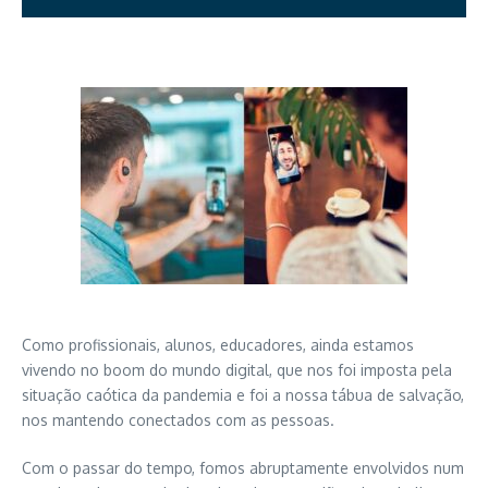
Como profissionais,
alunos, educadores, ainda
estamos
vivendo
no
boom
do mundo digital, que
nos foi imposta
pela
situação caótica da pandemia
e
foi a
nossa
tábua de salvação,
n
os mant
endo
conecta
dos
com as pessoas
.
C
om o passar d
o tempo
, fomos abruptamente envolvidos num