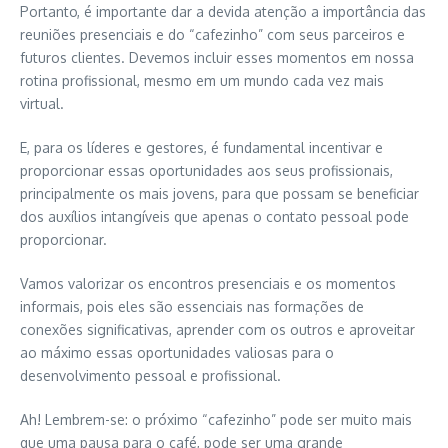
Portanto, é importante
dar a devida atenção
a importância das
reuniões presenciais e do “cafezinho” com
seus parceiros e
futuros clientes.
Devemos
incluir
esses momentos em nossa
rotina profissional, mesmo em um mundo cada vez mais
virtual.
E
,
para os líderes e gestores, é fundamental incentivar e
proporcionar essas oportunidades aos
seus
profissionais
,
principalmente os
mais jovens, para que possam se beneficiar
dos auxílios intangíveis que apenas o contato pessoal pode
proporcionar.
Vamos valorizar os encontros presenciais e os momentos
informais, pois eles são essenciais
nas formações de
conexões significativas, aprender com os outros e aproveitar
ao máximo essas oportunidades valiosas para o
desenvolvimento
pessoal e profissional
.
Ah! L
embrem-se: o próximo “cafezinho” pode ser
muito
mais
que uma
pausa para o café, pode ser uma
grande