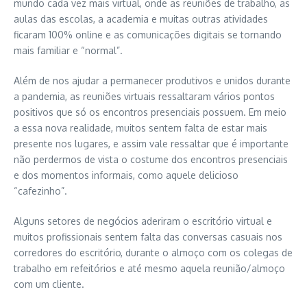
mundo cada vez mais virtual,
onde as reuniões de trabalho, as
aulas das escolas, a academia e muitas outras atividades
ficaram 100%
online e
as
comunicações digitais se tornand
o
mais
familiar e
“
normal
”
.
Além de nos ajudar a permanecer produtivos e unidos durante
a pandemia,
as
reuniões virtuais ressaltaram vários pontos
positivos
que só os encontros presenciais possuem
.
E
m meio
a essa nova realidade,
muitos sentem falta de estar mais
presente
nos lugares
, e assim
vale ressaltar que é
importante
não
perde
rmos
de vista
o costume dos
encontros p
resenciais
e dos momentos informais, como aquele
delicioso
“cafezinho”
.
Alguns setores
de negócios
aderiram o escritório virtual e
m
uitos
profissionais sentem
falta das conversas casuais nos
corredores do escritório
, d
urante
o almoço
com os colegas de
trabalho
em refeitórios e até mesmo aquela reunião/
almoço
com um cliente.