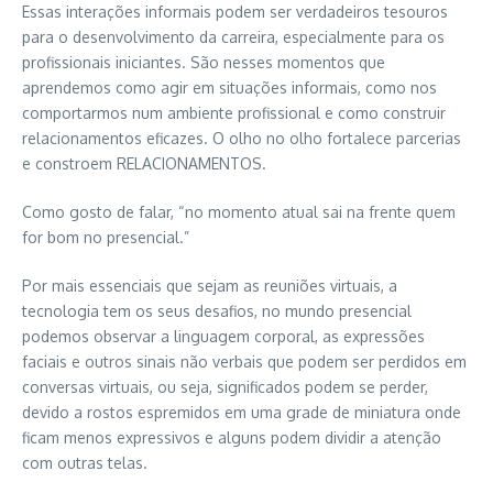
Essas interações informais podem ser verdadeiros tesouros
para
o desenvolvimento da
carreira, especialmente para os
profissionais iniciantes
. São
nesses momentos que
aprendemos como agir em situações informais, como nos
comportar
mos num
ambiente profissional e como construir
relacionamentos eficazes
. O
olho no olho fortalece parcerias
e constroem RELACIONAMENTO
S
.
Como gosto de falar,
“
no momento atual sai na frente quem
for bom no presencial.
”
P
or mais essenciais que sejam as reuniões virtuais,
a
tecnologia t
em
os
seus
desafios
, n
o mundo presencial
podemos observar a linguagem corporal, as expressões
faciais e outros sinais não verbais que podem ser perdidos em
conversas virtuais
, ou seja, s
ignificados podem se perder,
devido a
rostos espremidos em uma grade de miniatura
onde
ficam
menos expressivos
e alguns podem dividir a
atenção
com outras telas
.