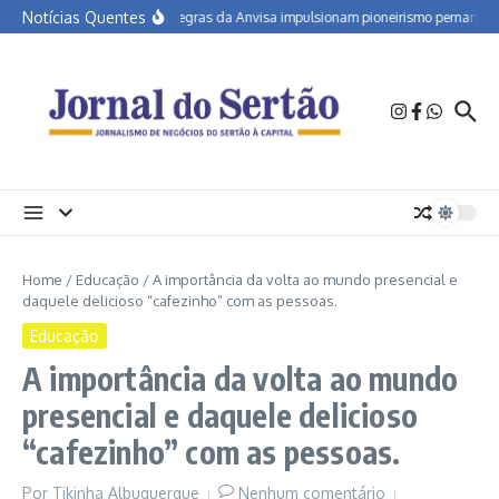
Ir para o conteúdo
Notícias Quentes
Novas regras da Anvisa impulsionam pioneirismo pernambuca
Home
/
Educação
/
A importância da volta ao mundo presencial e
daquele delicioso “cafezinho” com as pessoas.
Educação
A importância da volta ao mundo
presencial e daquele delicioso
“cafezinho” com as pessoas.
Por
Tikinha Albuquerque
Nenhum comentário