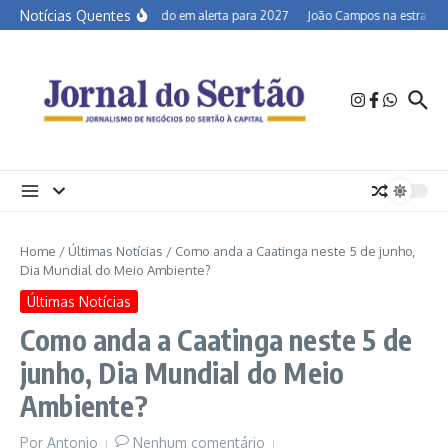
Ir para o conteúdo
Notícias Quentes
Semiárido em alerta para 2027
João Campos na estrada e a
Home
/
Últimas Notícias
/
Como anda a Caatinga neste 5 de junho,
Dia Mundial do Meio Ambiente?
Últimas Notícias
Como anda a Caatinga neste 5 de
junho, Dia Mundial do Meio
Ambiente?
Por
Antonio
Nenhum comentário