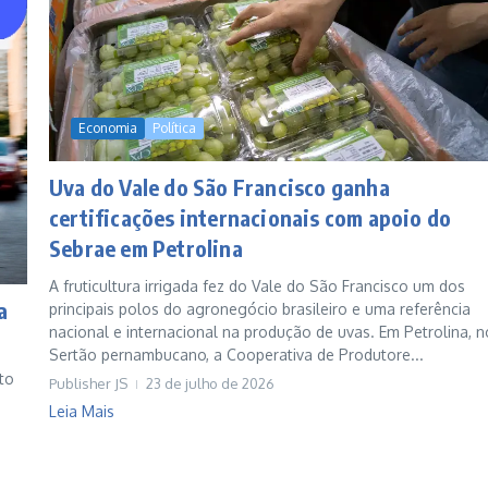
Economia
Política
Uva do Vale do São Francisco ganha
certificações internacionais com apoio do
Sebrae em Petrolina
A fruticultura irrigada fez do Vale do São Francisco um dos
a
principais polos do agronegócio brasileiro e uma referência
nacional e internacional na produção de uvas. Em Petrolina, n
Sertão pernambucano, a Cooperativa de Produtore...
ito
Publisher JS
23 de julho de 2026
Leia Mais