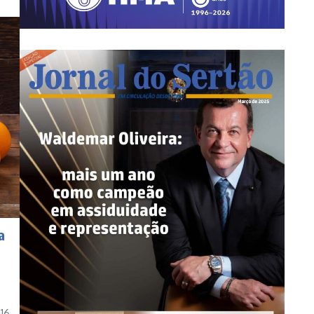
a
ê
 16