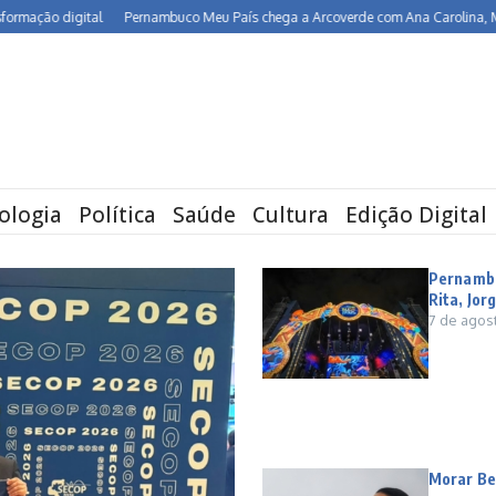
gital
Pernambuco Meu País chega a Arcoverde com Ana Carolina, Maria Rita, J
ologia
Política
Saúde
Cultura
Edição Digital
Pernambu
Rita, Jo
7 de agos
Morar Be