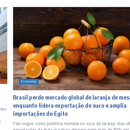
Economia
Brasil perde mercado global de laranja de mes
enquanto lidera exportação de suco e amplia
ento
importações do Egito
o
País segue como potência mundial no suco de laranja, mas v
exportações da fruta in natura despencarem mais de 80% em