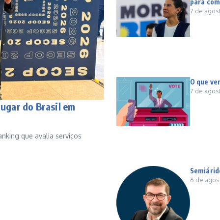
para com
7 de agos
O que ve
7 de agos
lugar do Brasil em
nking que avalia serviços
Semiárid
6 de agos