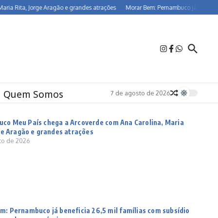
orge Aragão e grandes atrações
Morar Bem: Pernambuco já beneficia 26,5 mil f
Quem Somos
7 de agosto de 2026
co Meu País chega a Arcoverde com Ana Carolina, Maria
rge Aragão e grandes atrações
to de 2026
m: Pernambuco já beneficia 26,5 mil famílias com subsídio