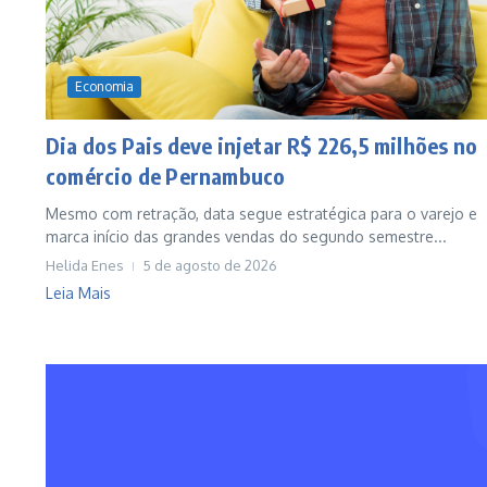
Economia
Dia dos Pais deve injetar R$ 226,5 milhões no
comércio de Pernambuco
Mesmo com retração, data segue estratégica para o varejo e
marca início das grandes vendas do segundo semestre...
Helida Enes
5 de agosto de 2026
Leia Mais