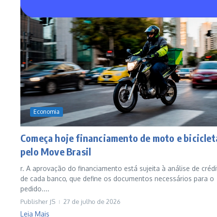
Economia
Começa hoje financiamento de moto e biciclet
pelo Move Brasil
r. A aprovação do financiamento está sujeita à análise de créd
de cada banco, que define os documentos necessários para o
pedido....
Publisher JS
27 de julho de 2026
Leia Mais