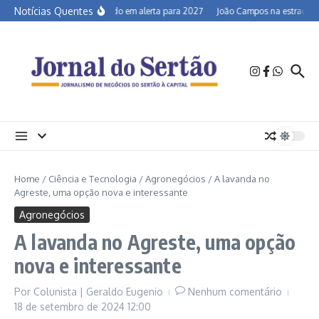
Ir para o conteúdo
Notícias Quentes
Semiárido em alerta para 2027
João Campos na estrada e a
Home
/
Ciência e Tecnologia
/
Agronegócios
/
A lavanda no
Agreste, uma opção nova e interessante
Agronegócios
A lavanda no Agreste, uma opção
nova e interessante
Por
Colunista | Geraldo Eugenio
Nenhum comentário
18 de setembro de 2024
12:00