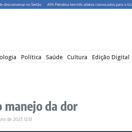
sconversar no Sertão
APA Petrolina tem três atletas convocados para o Grand Pr
ologia
Política
Saúde
Cultura
Edição Digital
o manejo da dor
ubro de 2025
12:13