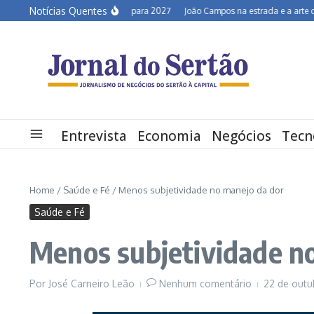
Ir para o conteúdo
Notícias Quentes
Semiárido em alerta para 2027
João Campos na estrada e a arte de de
Entrevista
Economia
Negócios
Tecn
Home
/
Saúde e Fé
/
Menos subjetividade no manejo da dor
Saúde e Fé
Menos subjetividade n
Por
José Carneiro Leão
Nenhum comentário
22 de out