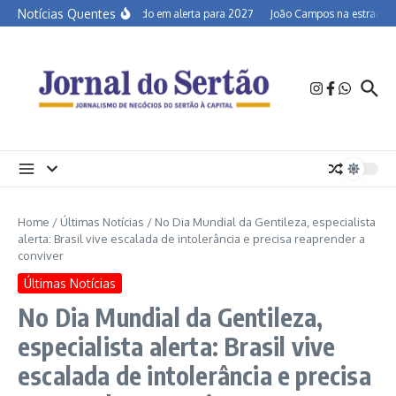
Ir para o conteúdo
Notícias Quentes
Semiárido em alerta para 2027
João Campos na estrada e a 
Home
/
Últimas Notícias
/
No Dia Mundial da Gentileza, especialista
alerta: Brasil vive escalada de intolerância e precisa reaprender a
conviver
Últimas Notícias
No Dia Mundial da Gentileza,
especialista alerta: Brasil vive
escalada de intolerância e precisa