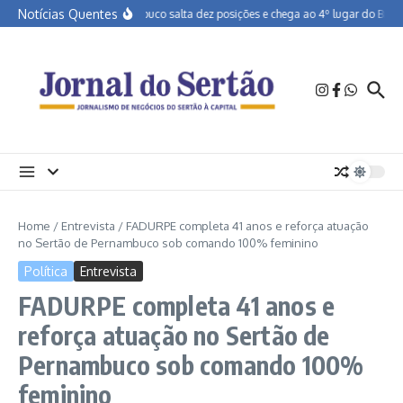
Ir para o conteúdo
Notícias Quentes
Pernambuco salta dez posições e chega ao 4º lugar do Brasil 
Home
/
Entrevista
/
FADURPE completa 41 anos e reforça atuação
no Sertão de Pernambuco sob comando 100% feminino
Política
Entrevista
FADURPE completa 41 anos e
reforça atuação no Sertão de
Pernambuco sob comando 100%
feminino