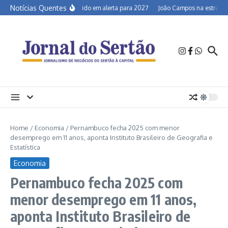
Ir para o conteúdo
Notícias Quentes
Semiárido em alerta para 2027
João Campos na estrada e 
Home
/
Economia
/
Pernambuco fecha 2025 com menor
desemprego em 11 anos, aponta Instituto Brasileiro de Geografia e
Estatística
Economia
Pernambuco fecha 2025 com
menor desemprego em 11 anos,
aponta Instituto Brasileiro de