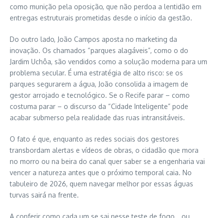
como munição pela oposição, que não perdoa a lentidão em
entregas estruturais prometidas desde o início da gestão.
Do outro lado, João Campos aposta no marketing da
inovação. Os chamados “parques alagáveis”, como o do
Jardim Uchôa, são vendidos como a solução moderna para um
problema secular. É uma estratégia de alto risco: se os
parques segurarem a água, João consolida a imagem de
gestor arrojado e tecnológico. Se o Recife parar – como
costuma parar – o discurso da “Cidade Inteligente” pode
acabar submerso pela realidade das ruas intransitáveis.
O fato é que, enquanto as redes sociais dos gestores
transbordam alertas e vídeos de obras, o cidadão que mora
no morro ou na beira do canal quer saber se a engenharia vai
vencer a natureza antes que o próximo temporal caia. No
tabuleiro de 2026, quem navegar melhor por essas águas
turvas sairá na frente.
A conferir como cada um se sai nesse teste de fogo… ou