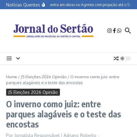
Ir para o conteúdo
Notícias Quentes
BR-232 entra em obras no Agreste com projeção até o Sertão
Home
/
JS Eleições 2026 Opinião
/
O inverno como juiz: entre
parques alagáveis e o teste das encostas
JS Eleições 2026 Opinião
O inverno como juiz: entre
parques alagáveis e o teste das
encostas
Por
Jornalista Responsável | Adriano Roberto