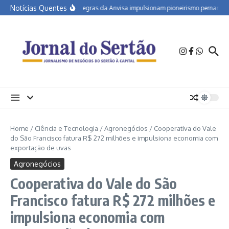
Ir para o conteúdo
Notícias Quentes
Novas regras da Anvisa impulsionam pioneirismo pernambuca
Home
/
Ciência e Tecnologia
/
Agronegócios
/
Cooperativa do Vale
do São Francisco fatura R$ 272 milhões e impulsiona economia com
exportação de uvas
Agronegócios
Cooperativa do Vale do São
Francisco fatura R$ 272 milhões e
impulsiona economia com