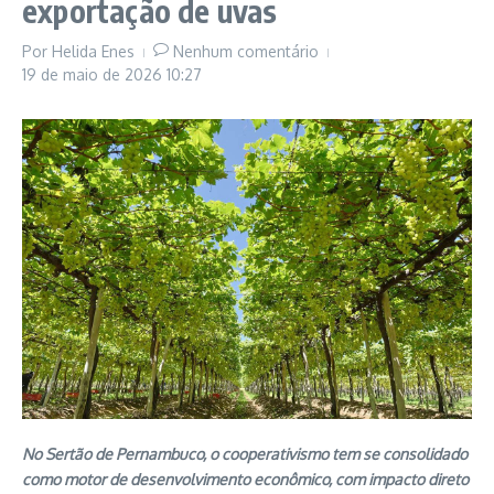
exportação de uvas
Por
Helida Enes
Nenhum comentário
19 de maio de 2026
10:27
No Sertão de Pernambuco, o cooperativismo tem se consolidado
como motor de desenvolvimento econômico, com impacto direto