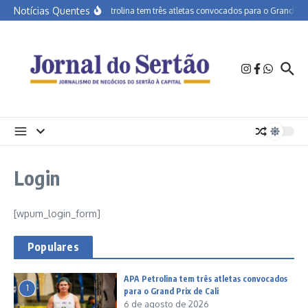
Ir para o conteúdo
Notícias Quentes
APA Petrolina tem três atletas convocados para o Grand Prix 
Login
[wpum_login_form]
Populares
APA Petrolina tem três atletas convocados
1
para o Grand Prix de Cali
6 de agosto de 2026