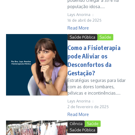
podendo chegar a 33% na
população idosa....
Lays Anorina
16 de abril de 2025
Read More
Saúde Pública
Saúde
Como a Fisioterapia
pode Aliviar os
Desconfortos da
Gestação?
Estratégias seguras para lidar
com as dores lombares,
pélvicas e incontinências....
Lays Anorina
2 de fevereiro de 2025
Read More
Ciência
Saúde
Saúde Pública