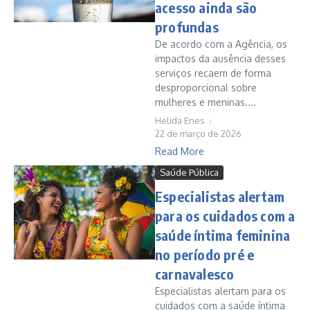
acesso ainda são
profundas
De acordo com a Agência, os
impactos da ausência desses
serviços recaem de forma
desproporcional sobre
mulheres e meninas....
Helida Enes
22 de março de 2026
Read More
Saúde Pública
Especialistas alertam
para os cuidados com a
saúde íntima feminina
no período pré e
carnavalesco
Especialistas alertam para os
cuidados com a saúde íntima