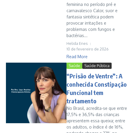
feminina no período pré e
carnavalesco Calor, suor e
fantasia sintética podem
provocar irritações e
problemas com fungos e
bactérias...
Helida Enes
10 de fevereiro de 2026
Read More
Saúde
Saúde Pública
“Prisão de Ventre”: A
conhecida Constipação
Funcional tem
tratamento
No Brasil, acredita-se que entre
17,5% e 36,5% das crianças
apresentem essa queixa; entre
os adultos, o índice é de 16%,