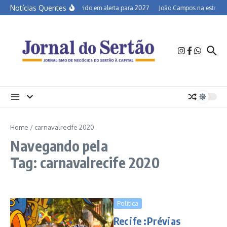
Ir para o conteúdo
Notícias Quentes
Semiárido em alerta para 2027
João Campos na estrada e
Home
/
carnavalrecife 2020
Navegando pela
Tag: carnavalrecife 2020
Política
Recife :Prévias