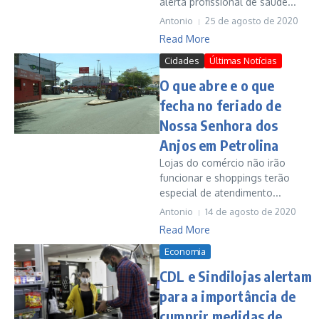
alerta profissional de saúde...
Antonio
25 de agosto de 2020
Read More
Cidades
Últimas Notícias
O que abre e o que
fecha no feriado de
Nossa Senhora dos
Anjos em Petrolina
Lojas do comércio não irão
funcionar e shoppings terão
especial de atendimento...
Antonio
14 de agosto de 2020
Read More
Economia
CDL e Sindilojas alertam
para a importância de
cumprir medidas de