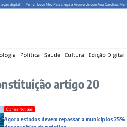
 digital
Pernambuco Meu País chega a Arcoverde com Ana Carolina, Maria Rita
ologia
Política
Saúde
Cultura
Edição Digital
nstituição artigo 20
Últimas Notícias
Agora estados devem repassar a municípios 25%
dos royalties do petróleo