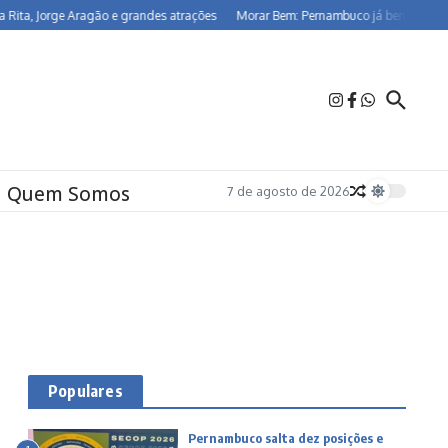
, Jorge Aragão e grandes atrações
Morar Bem: Pernambuco já beneficia 26,5 mi
Quem Somos
7 de agosto de 2026
Populares
Pernambuco salta dez posições e