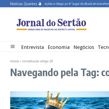
Ir para o conteúdo
Notícias Quentes
Pernambuco salta dez posições e chega ao 4º lugar do Brasil em transformação
Entrevista
Economia
Negócios
Tecn
Home
/
constituição artigo 20
Navegando pela Tag: co