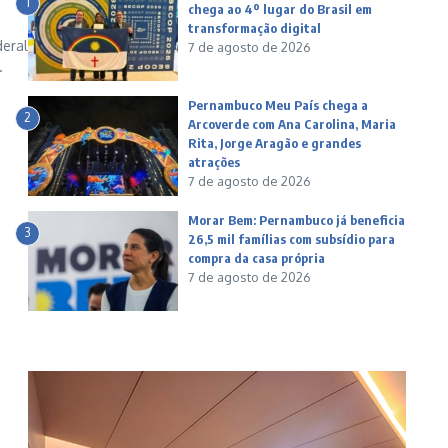
1
chega ao 4º lugar do Brasil em
transformação digital
deral
7 de agosto de 2026
.
Pernambuco Meu País chega a
2
Arcoverde com Ana Carolina, Maria
Rita, Jorge Aragão e grandes
atrações
7 de agosto de 2026
Morar Bem: Pernambuco já beneficia
3
26,5 mil famílias com subsídio para
compra da casa própria
7 de agosto de 2026