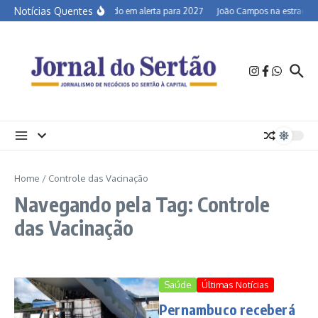
Ir para o conteúdo
Notícias Quentes
Semiárido em alerta para 2027
João Campos na estrada e a
Home
/
Controle das Vacinação
Navegando pela Tag: Controle
das Vacinação
Saúde
Últimas Notícias
Pernambuco receberá