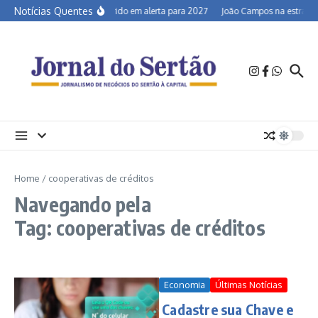
Ir para o conteúdo
Notícias Quentes
Semiárido em alerta para 2027
João Campos na estrada e
Home
/
cooperativas de créditos
Navegando pela
Tag: cooperativas de créditos
Economia
Últimas Notícias
Cadastre sua Chave e