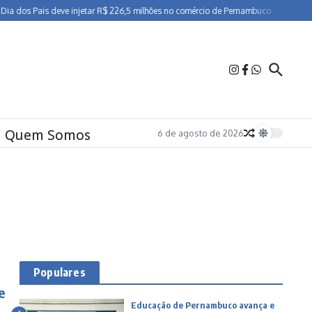
 dos Pais deve injetar R$ 226,5 milhões no comércio de Pernambuco
Cartórios e
Quem Somos
6 de agosto de 2026
Populares
e
Educação de Pernambuco avança e