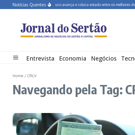
Ir para o conteúdo
Notícias Quentes
Educação de Pernambuco avança e coloca estado entre os melhores do Bras
Entrevista
Economia
Negócios
Tecn
Home
/
CRLV
Navegando pela Tag: 