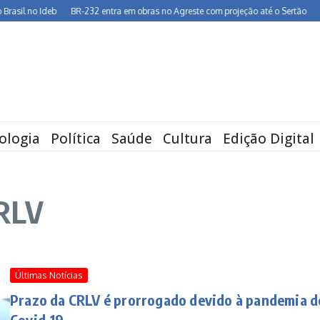
il no Ideb
BR-232 entra em obras no Agreste com projeção até o Sertão
Dia
ologia
Política
Saúde
Cultura
Edição Digital
CRLV
Últimas Notícias
Prazo da CRLV é prorrogado devido à pandemia d
Covid-19