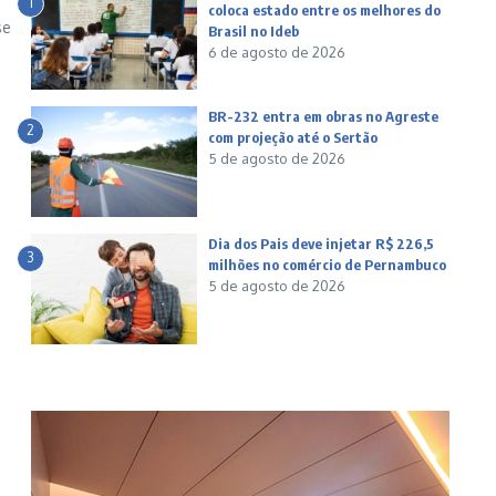
1
coloca estado entre os melhores do
se
Brasil no Ideb
6 de agosto de 2026
BR-232 entra em obras no Agreste
2
com projeção até o Sertão
5 de agosto de 2026
Dia dos Pais deve injetar R$ 226,5
3
milhões no comércio de Pernambuco
5 de agosto de 2026