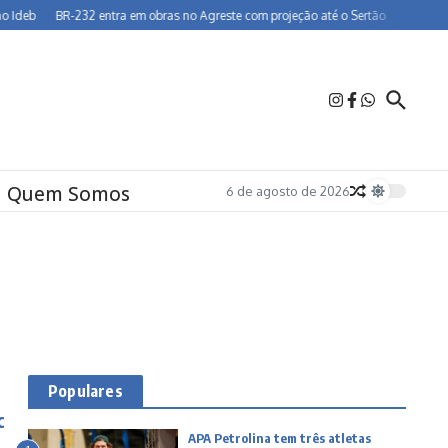
BR-232 entra em obras no Agreste com projeção até o Sertão
Dia dos Pais 
Quem Somos
6 de agosto de 2026
Populares
c
APA Petrolina tem três atletas