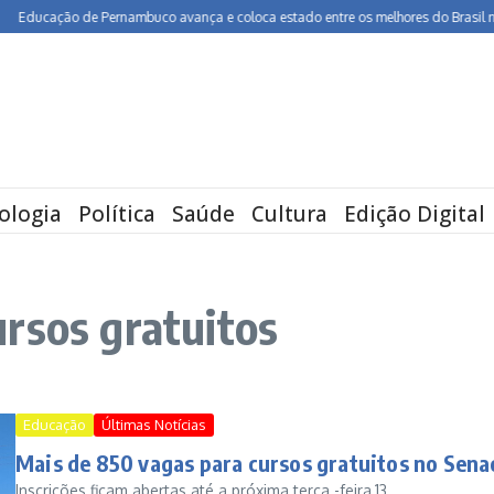
cação de Pernambuco avança e coloca estado entre os melhores do Brasil no Ideb
ologia
Política
Saúde
Cultura
Edição Digital
rsos gratuitos
Educação
Últimas Notícias
Mais de 850 vagas para cursos gratuitos no Sena
Inscrições ficam abertas até a próxima terça -feira,13...