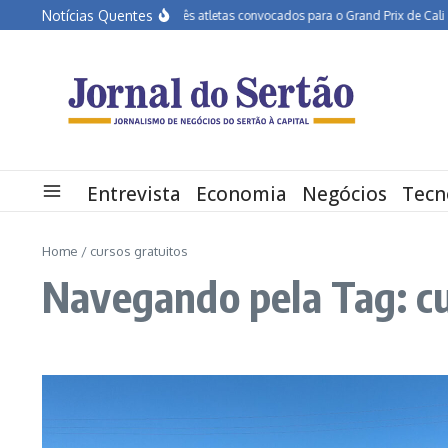
Ir para o conteúdo
Notícias Quentes
APA Petrolina tem três atletas convocados para o Grand Prix de Cali
Edu
Entrevista
Economia
Negócios
Tecn
Home
/
cursos gratuitos
Navegando pela Tag: cu