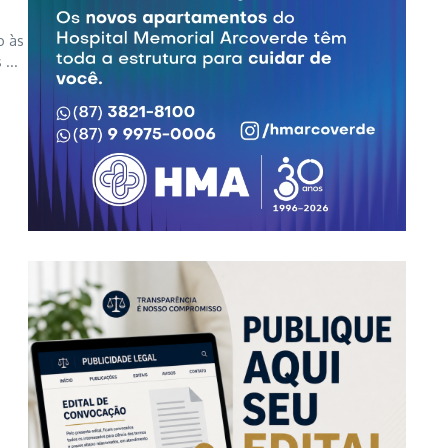
o às
...