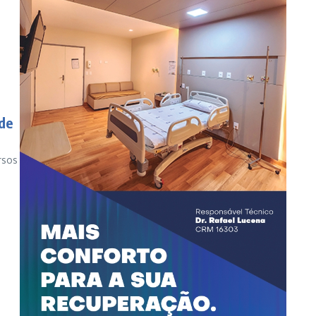
de
rsos