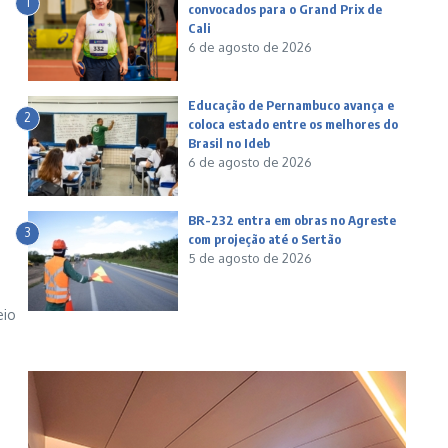
1
convocados para o Grand Prix de
Cali
6 de agosto de 2026
Educação de Pernambuco avança e
2
coloca estado entre os melhores do
Brasil no Ideb
6 de agosto de 2026
BR-232 entra em obras no Agreste
3
com projeção até o Sertão
5 de agosto de 2026
eio