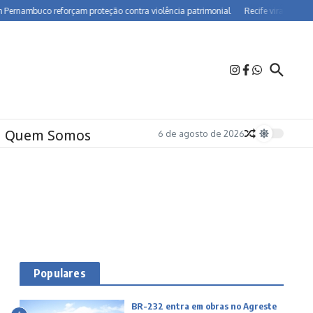
ambuco reforçam proteção contra violência patrimonial
Recife vira polo de fa
Quem Somos
6 de agosto de 2026
Populares
BR-232 entra em obras no Agreste