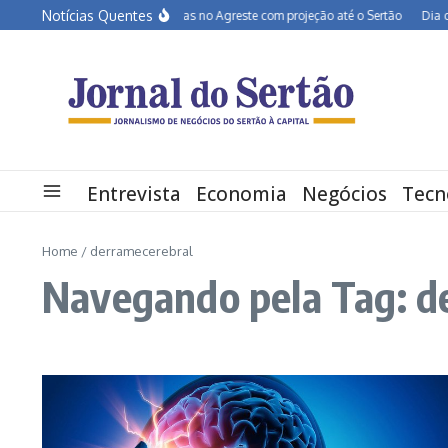
Ir para o conteúdo
Notícias Quentes
BR-232 entra em obras no Agreste com projeção até o Sertão
Dia dos Pa
Entrevista
Economia
Negócios
Tecn
Home
/
derramecerebral
Navegando pela Tag: d