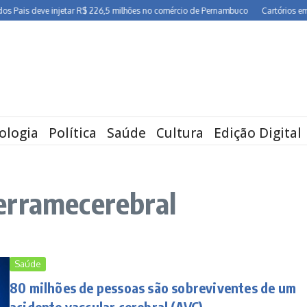
is deve injetar R$ 226,5 milhões no comércio de Pernambuco
Cartórios em Pern
ologia
Política
Saúde
Cultura
Edição Digital
erramecerebral
Saúde
80 milhões de pessoas são sobreviventes de um
acidente vascular cerebral (AVC)