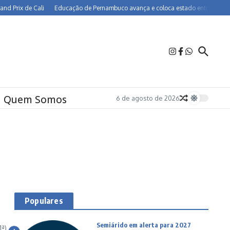
rix de Cali
Educação de Pernambuco avança e coloca estado entre os melhores 
Quem Somos
6 de agosto de 2026
Populares
Semiárido em alerta para 2027
ª)