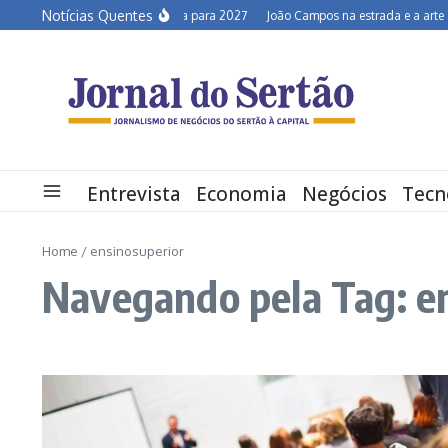
Ir para o conteúdo
Notícias Quentes
Semiárido em alerta para 2027
João Campos na estrada e a arte de d
Entrevista
Economia
Negócios
Tecn
Home
/
ensinosuperior
Navegando pela Tag: e