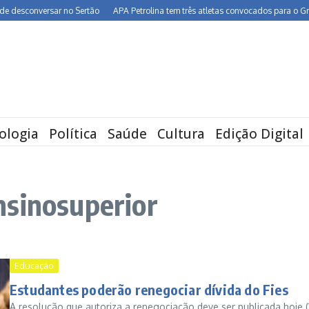
esconversar no Sertão
APA Petrolina tem três atletas convocados para o Grand P
ologia
Política
Saúde
Cultura
Edição Digital
nsinosuperior
Educação
Estudantes poderão renegociar dívida do Fies
A resolução que autoriza a renegociação deve ser publicada hoje (1