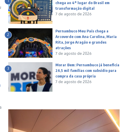
1
chega ao 4º lugar do Brasil em
u
transformação digital
7 de agosto de 2026
Pernambuco Meu País chega a
2
Arcoverde com Ana Carolina, Maria
Rita, Jorge Aragão e grandes
atrações
7 de agosto de 2026
Morar Bem: Pernambuco já beneficia
3
26,5 mil famílias com subsídio para
compra da casa própria
7 de agosto de 2026
0
a