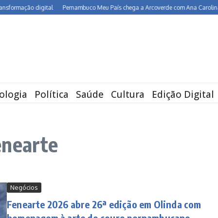
rmação digital
Pernambuco Meu País chega a Arcoverde com Ana Carolina, Maria
ologia
Política
Saúde
Cultura
Edição Digital
enearte
Negócios
Fenearte 2026 abre 26ª edição em Olinda com
homenagem à arte do couro pernambucano