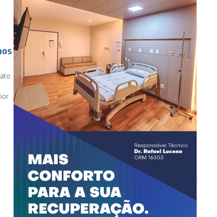
aos
nato
ior