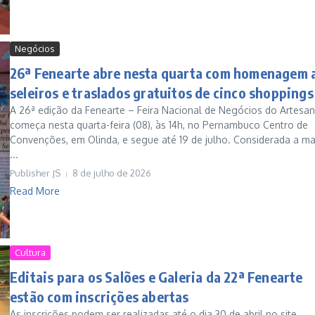
Negócios
26ª Fenearte abre nesta quarta com homenagem 
seleiros e traslados gratuitos de cinco shoppings
A 26ª edição da Fenearte – Feira Nacional de Negócios do Artesa
começa nesta quarta-feira (08), às 14h, no Pernambuco Centro de
Convenções, em Olinda, e segue até 19 de julho. Considerada a ma
...
Publisher JS
8 de julho de 2026
Read More
Cultura
Editais para os Salões e Galeria da 22ª Fenearte
estão com inscrições abertas
As inscrições podem ser realizadas até o dia 30 de abril no site