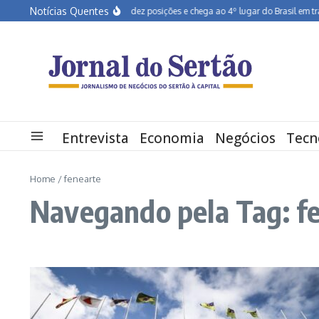
Ir para o conteúdo
Notícias Quentes
Pernambuco salta dez posições e chega ao 4º lugar do Brasil em transfo
Entrevista
Economia
Negócios
Tecn
Home
/
fenearte
Navegando pela Tag: f