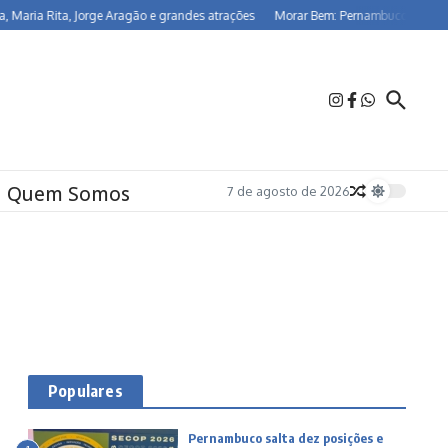
 Rita, Jorge Aragão e grandes atrações
Morar Bem: Pernambuco já beneficia 2
Quem Somos
7 de agosto de 2026
Populares
Pernambuco salta dez posições e