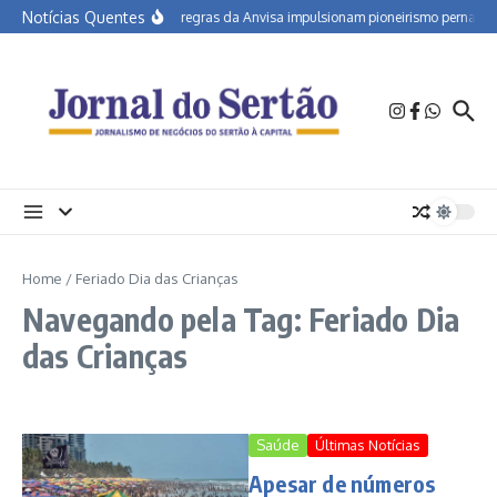
Ir para o conteúdo
Notícias Quentes
Novas regras da Anvisa impulsionam pioneirismo pernambuc
Home
/
Feriado Dia das Crianças
Navegando pela Tag: Feriado Dia
das Crianças
Saúde
Últimas Notícias
Apesar de números