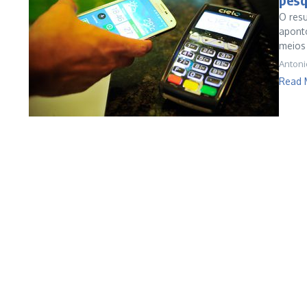
O res
aponto
meios 
Antoni
Read 