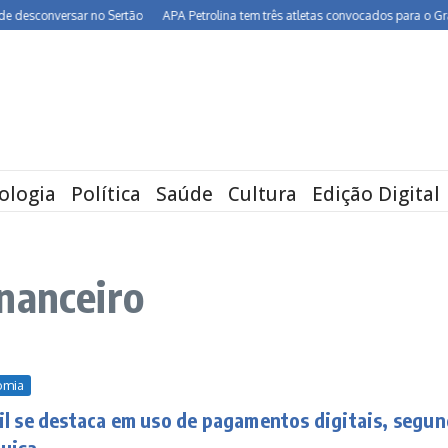
esconversar no Sertão
APA Petrolina tem três atletas convocados para o Grand P
ologia
Política
Saúde
Cultura
Edição Digital
nanceiro
omia
il se destaca em uso de pagamentos digitais, segu
uisa