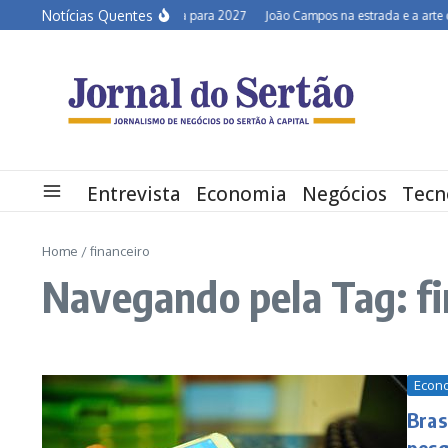
Ir para o conteúdo
Notícias Quentes
Semiárido em alerta para 2027
João Campos na estrada e a arte de d
Entrevista
Economia
Negócios
Tecn
Home
/
financeiro
Navegando pela Tag: fi
Econ
Bras
pesq