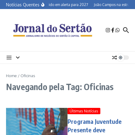
Ir para o conteúdo
Notícias Quentes
Semiárido em alerta para 2027
João Campos na estrada e
Home
/
Oficinas
Navegando pela Tag: Oficinas
Últimas Notícias
Programa Juventude
Presente deve