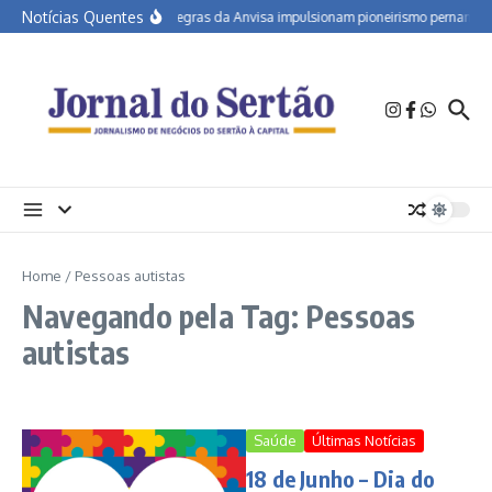
Ir para o conteúdo
Notícias Quentes
Novas regras da Anvisa impulsionam pioneirismo pernambuca
Home
/
Pessoas autistas
Navegando pela Tag: Pessoas
autistas
Saúde
Últimas Notícias
18 de Junho – Dia do