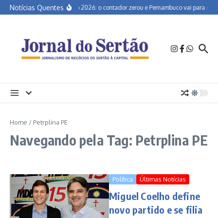
Ir para o conteúdo
Notícias Quentes
Eleição 2026: o contador zerou e Pernambuco vai para o tu
Home
/
Petrplina PE
Navegando pela Tag: Petrplina PE
Política
Últimas Notícias
Miguel Coelho define
novo partido e se filia