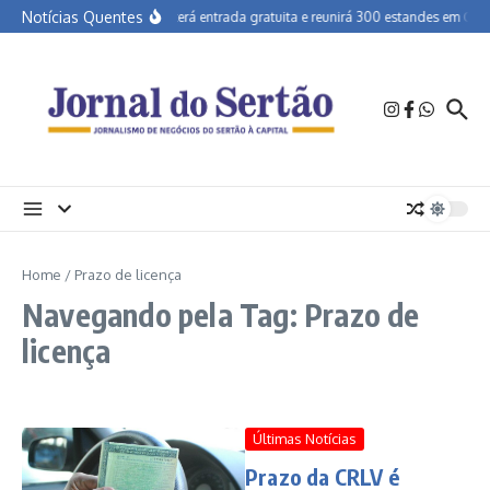
Ir para o conteúdo
Notícias Quentes
Agrinordeste terá entrada gratuita e reunirá 300 estandes em Olin
Home
/
Prazo de licença
Navegando pela Tag: Prazo de
licença
Últimas Notícias
Prazo da CRLV é