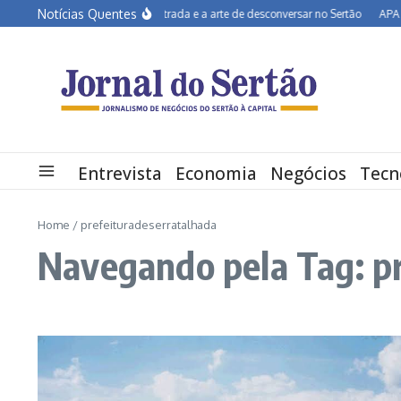
Ir para o conteúdo
Notícias Quentes
João Campos na estrada e a arte de desconversar no Sertão
APA Petro
Entrevista
Economia
Negócios
Tecn
Home
/
prefeituradeserratalhada
Navegando pela Tag: p