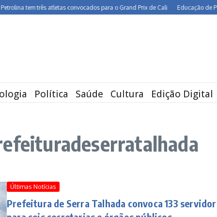
lina tem três atletas convocados para o Grand Prix de Cali
Educação de Pernamb
ologia
Política
Saúde
Cultura
Edição Digital
refeituradeserratalhada
Últimas Notícias
Prefeitura de Serra Talhada convoca 133 servidor
para seis secretarias e órgãos públicos