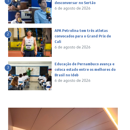
1
desconversar no Sertão
6 de agosto de 2026
APA Petrolina tem três atletas
2
convocados para o Grand Prix de
Cali
6 de agosto de 2026
Educação de Pernambuco avança e
3
coloca estado entre os melhores do
Brasil no Ideb
6 de agosto de 2026