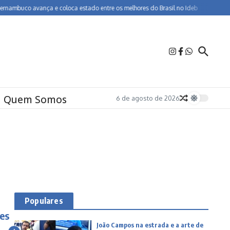
uco avança e coloca estado entre os melhores do Brasil no Ideb
BR-232 entra
Quem Somos
6 de agosto de 2026
Populares
es
João Campos na estrada e a arte de