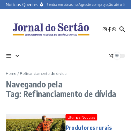
Ir para o conteúdo
Notícias Quentes
BR-232 entra em obras no Agreste com projeção até o Sertã
Home
/
Refinanciamento de dívida
Navegando pela
Tag: Refinanciamento de dívida
Últimas Notícias
Produtores rurais