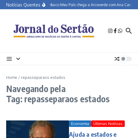
Ir para o conteúdo
Notícias Quentes
Pernambuco Meu País chega a Arcoverde com Ana Carolina, 
Home
/
repasseparaos estados
Navegando pela
Tag: repasseparaos estados
Economia
Últimas Notícias
Ajuda a estados e