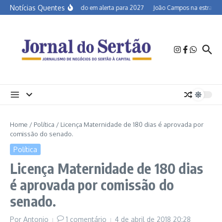
Ir para o conteúdo
Notícias Quentes
Semiárido em alerta para 2027
João Campos na estrada e 
Home
/
Política
/
Licença Maternidade de 180 dias é aprovada por
comissão do senado.
Política
Licença Maternidade de 180 dias
é aprovada por comissão do
senado.
Por
Antonio
1 comentário
4 de abril de 2018
20:28