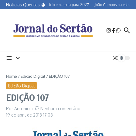
Ir para o conteúdo
Notícias Quentes
Semiárido em alerta para 2027
João Campos na estrada e 
Home
/
Edição Digital
/
EDIÇÃO 107
Edição Digital
EDIÇÃO 107
Por
Antonio
Nenhum comentário
19 de abril de 2018
17:08