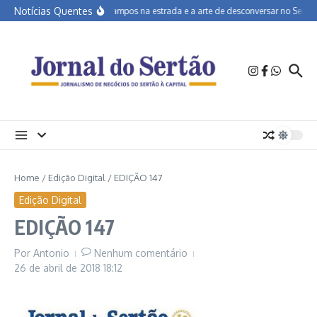
Ir para o conteúdo
Notícias Quentes
João Campos na estrada e a arte de desconversar no Sertão
Home
/
Edição Digital
/
EDIÇÃO 147
Edição Digital
EDIÇÃO 147
Por
Antonio
Nenhum comentário
26 de abril de 2018
18:12