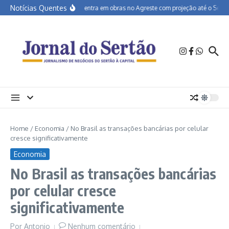
Ir para o conteúdo
Notícias Quentes
BR-232 entra em obras no Agreste com projeção até o Sertão
Home
/
Economia
/
No Brasil as transações bancárias por celular
cresce significativamente
Economia
No Brasil as transações bancárias
por celular cresce
significativamente
Por
Antonio
Nenhum comentário