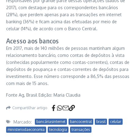
responsáveis por grande parte dessas operações (dados de
2017), com destaque para os correspondentes bancários
(28%), que perdem apenas para as transações em internet
banking (36%) e ficam acima das efetuadas por meio de
celular (14%), de acordo com o Banco Central.
Acesso aos bancos
Em 2017, mais de 140 milhões de pessoas mantinham algum
relacionamento bancário, como contas de depósitos à vista
(conhecidas popularmente como contas-correntes), contas de
depósitos de poupança e contas-correntes de depósitos para
investimento. Esse número corresponde a 86,5% das pessoas
com mais de 15 anos.
Fonte Ag, Brasil Edição:
Maria Claudia
Compartilhar artigo
Marcado:
bancáriasinternet
bancocentral
brasil
celular
ministeriodaeconomia
tecnologia
transações