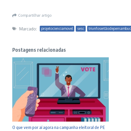
Compartilhar artigo
Marcado:
projetocienciamovel
sesc
triunfosertãodepernambu
Postagens relacionadas
O que vem por aí agora na campanha eleitoral de PE