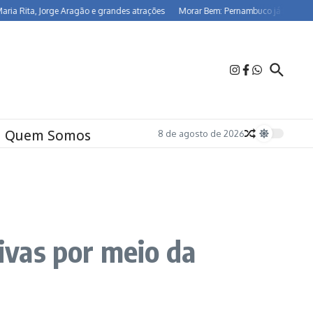
ita, Jorge Aragão e grandes atrações
Morar Bem: Pernambuco já beneficia 26,5
Quem Somos
8 de agosto de 2026
tivas por meio da