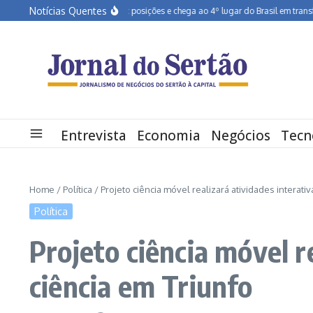
Ir para o conteúdo
Notícias Quentes
Pernambuco salta dez posições e chega ao 4º lugar do Brasil em transforma
Entrevista
Economia
Negócios
Tecn
Home
/
Política
/
Projeto ciência móvel realizará atividades interati
Política
Projeto ciência móvel r
ciência em Triunfo