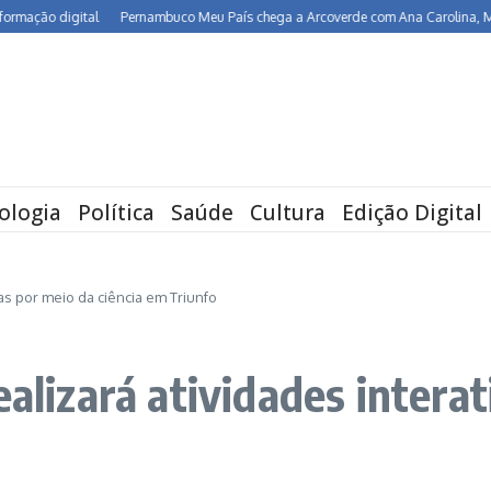
ção digital
Pernambuco Meu País chega a Arcoverde com Ana Carolina, Maria R
ologia
Política
Saúde
Cultura
Edição Digital
vas por meio da ciência em Triunfo
ealizará atividades intera