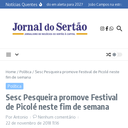
Ir para o conteúdo
Notícias Quentes
Semiárido em alerta para 2027
João Campos na estrada e 
Home
/
Política
/
Sesc Pesqueira promove Festival de Picolé neste
fim de semana
Política
Sesc Pesqueira promove Festival
de Picolé neste fim de semana
Por
Antonio
Nenhum comentário
22 de novembro de 2018
11:16