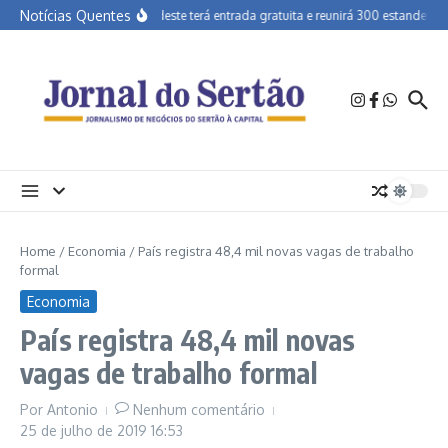
Ir para o conteúdo
Notícias Quentes
Agrinordeste terá entrada gratuita e reunirá 300 estandes em
Home
/
Economia
/
País registra 48,4 mil novas vagas de trabalho
formal
Economia
País registra 48,4 mil novas
vagas de trabalho formal
Por
Antonio
Nenhum comentário
25 de julho de 2019
16:53