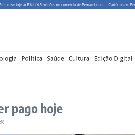
 injetar R$ 226,5 milhões no comércio de Pernambuco
Cartórios em Pernambuco 
ologia
Política
Saúde
Cultura
Edição Digital
er pago hoje
:18