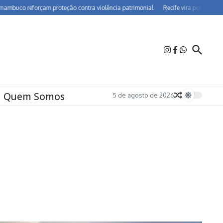
reforçam proteção contra violência patrimonial
Recife vira polo de farmacovi
Quem Somos
5 de agosto de 2026