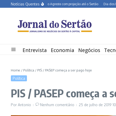
Ir para o conteúdo
Notícias Quentes
BR-232 entra em obras no Agreste com projeção até o Sertão
Dia dos Pais deve
Entrevista
Economia
Negócios
Tecn
Home
/
Política
/
PIS / PASEP começa a ser pago hoje
Política
PIS / PASEP começa a s
Por
Antonio
Nenhum comentário
25 de julho de 2019
10