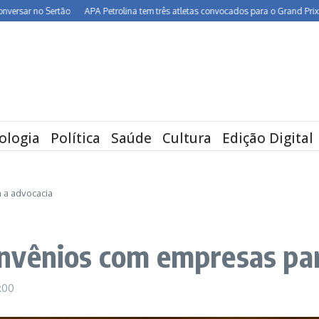
no Sertão
APA Petrolina tem três atletas convocados para o Grand Prix de Cali
ologia
Política
Saúde
Cultura
Edição Digital
 a advocacia
nvênios com empresas par
2:00