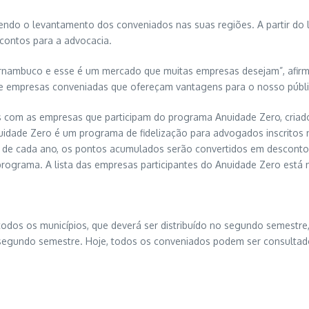
endo o levantamento dos conveniados nas suas regiões. A partir do
contos para a advocacia.
rnambuco e esse é um mercado que muitas empresas desejam”, afirma
e empresas conveniadas que ofereçam vantagens para o nosso públic
s com as empresas que participam do programa Anuidade Zero, cria
idade Zero é um programa de fidelização para advogados inscritos
al de cada ano, os pontos acumulados serão convertidos em descont
rograma. A lista das empresas participantes do Anuidade Zero está 
dos os municípios, que deverá ser distribuído no segundo semestre,
o segundo semestre. Hoje, todos os conveniados podem ser consulta