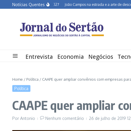
Ir para o conteúdo
Notícias Quentes
iárido em alerta para 2027
João Campos na estrada e a arte de desconversar 
Entrevista
Economia
Negócios
Tecn
Home
/
Política
/
CAAPE quer ampliar convênios com empresas para
Política
CAAPE quer ampliar co
Por
Antonio
Nenhum comentário
26 de julho de 2019
1